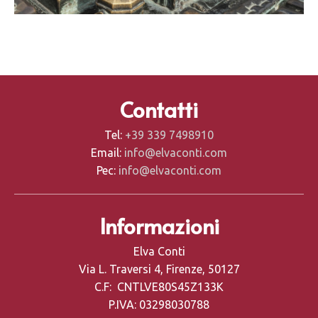
Contatti
Tel:
+39 339 7498910
Email:
info@elvaconti.com
Pec:
info@elvaconti.com
Informazioni
Elva Conti
Via L. Traversi 4, Firenze, 50127
C.F: CNTLVE80S45Z133K
P.IVA: 03298030788