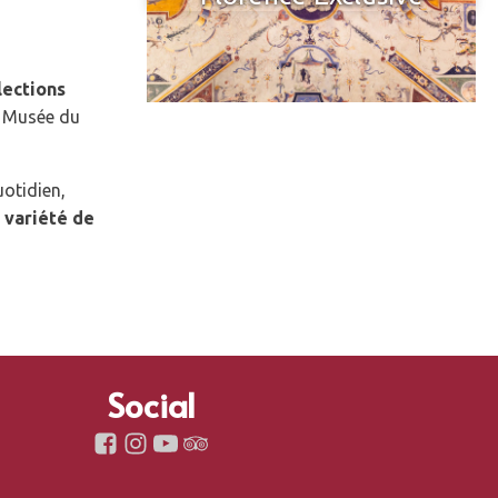
lections
le Musée du
uotidien,
a variété de
Social