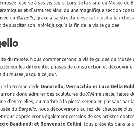
 musée réserve à ses visiteurs. Lors de la visite du Musée du B
éramiques et d'armures ainsi qu'une magnifique section cons
musée du
Bargello
, grâce à sa structure évocatrice et à la riches
 de susciter son intérêt jusqu'à la fin de la visite guidée.
ello
 visite du musée. Nous commencerons la visite guidée du Musée
'extérieur les différentes phases de construction et découvrir 
 du musée jusqu'à ce jour.
s de la trempe dede
Donatello, Verrocchio et Luca Della Rob
urrons donc admirer des sculptures du XVème siècle, faites de
ne d'entre elles, du marbre à la pietra serena en passant par l
 Musée du
Bargello
, nous découvrirons au rez-de-chaussée plus
et nous apprécierons également certains de ses artistes cont
cio Bandinelli et Benvenuto Cellini
, tous présents dans la s