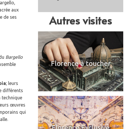
argello,
acrée aux
Autres visites
se de ses
 du
Bargello
Florence à toucher
ensemble
bia
; leurs
 différents
a technique
ieurs œuvres
emporains qui
alle.
Florence Exclusive