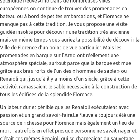
splendide fleuve Arno.Dans de nombreuses villes
européennes on continue de trouver des promenades en
bateau ou à bord de petites embarcations, et Florence ne
manque pas à cette tradition. Je vous propose une visite
guidée insolite pour découvrir une tradition très ancienne
mais en même temps vous auriez la possibilité de découvrir la
Ville de Florence d’un point de vue particulier. Mais les
promenades en barque sur l’Arno ont réellement une
atmosphère spéciale, surtout parce que la barque est mue
grâce aux bras forts de l’un des « hommes de sable » ou
Renaioli qui, jusqu’à il y a moins d’un siècle, grâce à cette
activité, ramassaient le sable nécessaire à la construction de
tous les édifices de la splendide Florence.
Un labeur dur et pénible que les Renaioli exécutaient avec
passion et un grand savoir-faire.Le fleuve a toujours été une
source de richesse pour Florence mais également un lieu de
mort : autrefois en effet presque personne ne savait nager et
c’était ces mêmes Renaioli qui se chargeaient du sauvetage