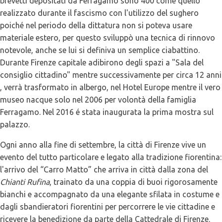
brevetti depositati da Ferragamo sono 400 come quello
realizzato durante il fascismo con l'utilizzo del sughero
poiché nel periodo della dittatura non si poteva usare
materiale estero, per questo sviluppò una tecnica di rinnovo
notevole, anche se lui si definiva un semplice ciabattino.
Durante Firenze capitale adibirono degli spazi a "Sala del
consiglio cittadino" mentre successivamente per circa 12 anni
, verrà trasformato in albergo, nel Hotel Europe mentre il vero
museo nacque solo nel 2006 per volontà della famiglia
Ferragamo. Nel 2016 é stata inaugurata la prima mostra sul
palazzo.
Ogni anno alla fine di settembre, la città di Firenze vive un
evento del tutto particolare e legato alla tradizione fiorentina:
l'arrivo del “Carro Matto” che arriva in città dalla zona del
Chianti Rufina
, trainato da una coppia di buoi rigorosamente
bianchi e accompagnato da una elegante sfilata in costume e
dagli sbandieratori fiorentini per percorrere le vie cittadine e
ricevere la benedizione da parte della Cattedrale di Firenze.