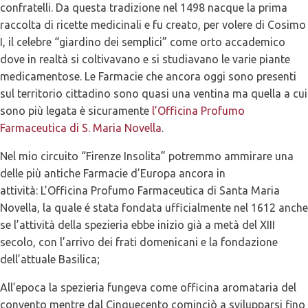
confratelli. Da questa tradizione nel 1498 nacque la prima
raccolta di ricette medicinali e fu creato, per volere di Cosimo
I, il celebre “giardino dei semplici” come orto accademico
dove in realtà si coltivavano e si studiavano le varie piante
medicamentose. Le Farmacie che ancora oggi sono presenti
sul territorio cittadino sono quasi una ventina ma quella a cui
sono più legata è sicuramente
l’Officina Profumo
Farmaceutica di S. Maria Novella
.
Nel mio circuito “Firenze Insolita” potremmo ammirare una
delle più antiche Farmacie d’Europa ancora in
attività: L’Officina Profumo Farmaceutica di Santa Maria
Novella, la quale é stata fondata ufficialmente nel 1612 anche
se l’attività della spezieria ebbe inizio già a metà del XIII
secolo, con l’arrivo dei frati domenicani e la fondazione
dell’attuale Basilica;
All’epoca la spezieria fungeva come officina aromataria del
convento mentre dal Cinquecento cominciò a svilupparsi fino