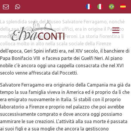
La splendida sede del Museo Salvatore Ferragamo, nonché
della sua boutique e dei suoi uffici, era in origine il Palazzo
medievale della famiglia Spini-Feroni. La storia fiorentina li
colloca molto in alto nella scala sociale della Firenze
dell'epoca, Geri Spini infatti era, nel XIV secolo, il banchiere di
Papa Bonifacio VIII e faceva parte dei Guelfi Neri. Al piano
nobile c'è ancora oggi una cappella consacrata che nel XVI
secolo venne affrescata dal Poccetti.
Salvatore Ferragamo era originario della Campania ma già da
tempo la sua famiglia viveva in America ed é proprio da lì che
era emigrato nuovamente in Italia. Si stabilì con il proprio
laboratorio a Firenze e proprio nel palazzo che poi avrebbe
successivamente comprato e dove ancora oggi possiamo
ammirare le sue creazioni. L'attività alla sua morte é passata
ai suoi figli e a sua moglie che ancora la gestiscono