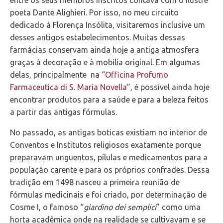
entre os seus membros inscritos contava com o ilustre
poeta Dante Alighieri. Por isso, no meu circuito
dedicado à Florença Insólita, visitaremos inclusive um
desses antigos estabelecimentos. Muitas dessas
farmácias conservam ainda hoje a antiga atmosfera
graças à decoração e à mobília original. Em algumas
delas, principalmente na
“Officina Profumo
Farmaceutica di S. Maria Novella”
, é possível ainda hoje
encontrar produtos para a saúde e para a beleza feitos
a partir das antigas fórmulas.
No passado, as antigas boticas existiam no interior de
Conventos e Institutos religiosos exatamente porque
preparavam unguentos, pílulas e medicamentos para a
população carente e para os próprios confrades. Dessa
tradição em 1498 nasceu a primeira reunião de
fórmulas medicinais e foi criado, por determinação de
Cosme I, o famoso “
giardino dei semplici
” como uma
horta acadêmica onde na realidade se cultivavam e se