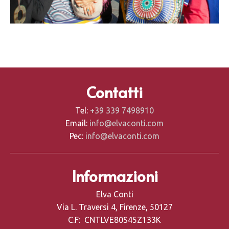
Contatti
Tel:
+39 339 7498910
Email:
info@elvaconti.com
Pec:
info@elvaconti.com
Informazioni
Elva Conti
Via L. Traversi 4, Firenze, 50127
C.F: CNTLVE80S45Z133K